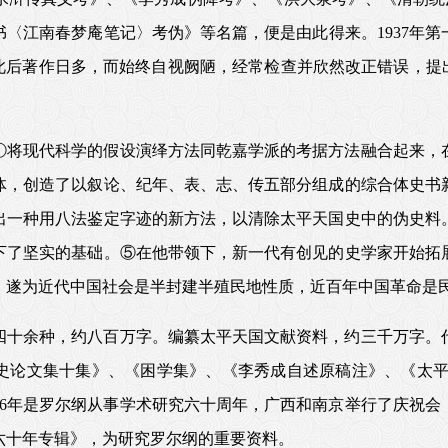
〈江南春梦庵笔记〉考伪》等名篇，便是由此得来。1937年
此后著作日多，而始终自视阙陋，经常检查并欣然改正错误，提
①将现代科学的假设演绎方法同乾嘉学派的考据方法融合起来，
体，创造了以叙论、纪年、表、志、传五部分组成的综合体史书
出一种用八法鉴定字迹的新方法，以清除太平天国史中的伪史料
下了坚实的基础。⑤在他带领下，新一代有创见的史学家开始拓
，遂为近代中国社会是半封建半殖民地性质，近百年中国革命是
四十余种，约八百万字。编纂太平天国文献资料，约三千万字。
史论文集十集》、《困学集》、《李秀成自述原稿注》、《太平
86年是罗尔纲从事学术研究六十周年，广西和南京举行了庆祝
六十年专辑》，为研究罗尔纲的重要资料。