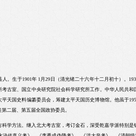
人。生于1901年 1月29日（清光绪二十六年十二月初十）。1
考古室、国立中央研究院社会科学研究所工作。中华人民共和国
平天国史料编纂委员会，筹建太平天国历史博物馆。他虽于1954
历任第二届、第五届全国政协委员。
方科学方法。继入北大考古室，考订金石，深受乾嘉学派特别是
水浒传真义考》、《李秀成伪降考》、《洪大泉考》、《清朝统