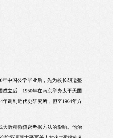
930年中国公学毕业后，先为校长胡适整
成立后，1950年在南京举办太平天国
年调到近代史研究所，但至1964年方
钱大昕精微缜密考据方法的影响。他治
治阶级诬蔑太平军杀人放火□淫掳掠考