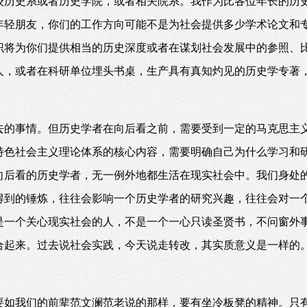
校历史系或者历史学院，或者相关院系。我作为比各位年长的历
年轻朋友，你们的工作方向可能不是为社会提供多少学术论文和
识将为你们提供相当的历史深度或者在谋划社会发展中的参照、
人，或者在科研单位埋头书桌，生产具有真知灼见的历史学专著
去的事情。但历史学者在向后看之前，需要受到一定的马克思主
特色社会主义理论体系的核心内容，需要明确自己为什么学习和
向后看的历史学者，无一例外地都生活在现实社会中。我们身处
得到的锤炼，往往会影响一个历史学者的研究兴趣，往往会对一
是一个关心现实社会的人，不是一个一心只读圣贤书，不问窗外
合起来。过去说社会实践，今天说走转改，其实质意义是一样的
要如我们的前辈范文澜范老说的那样，要有坐冷板凳的精神。只