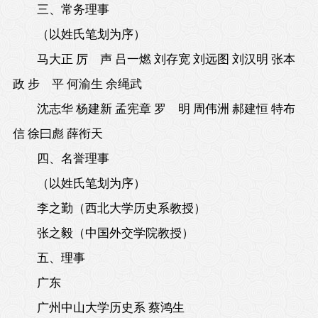
三、常务理事
（以姓氏笔划为序）
马大正 厉 声 吕一燃 刘存宽 刘远图 刘汉明 张本
政 步 平 何渝生 余绳武
沈志华 杨建新 孟宪章 罗 明 周伟洲 郝建恒 特布
信 徐曰彪 薛衔天
四、名誉理事
（以姓氏笔划为序）
李之勤（西北大学历史系教授）
张之毅（中国外交学院教授）
五、理事
广东
广州中山大学历史系 蔡鸿生