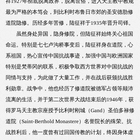
祥1927年彻底脱离政界，脱离世俗，进入天主教中教规
最为严格的本笃会，到比利时布鲁日市郊的圣安德肋修
道院隐修。历经多年苦修，陆征祥于1935年晋升司铎。
虽然身处异国，隐身修院，但陆征祥始终关心祖国
命运。特别是七七卢沟桥事变后，陆征祥身在道院，心
系祖国，热心宣传中国抗战事迹，加强中国与欧洲国家
特别是梵蒂冈的联系，积极争取西方世界对中国抗战的
同情与支持，为此做了大量工作，并在战后获颁抗战胜
利勋章。战争中，他也经历了修道院被德军占领等颠沛
流离的生活，并于第二次世界大战结束后的1946年，获
得罗马天主教宗座授予比利时刚城（Gand）圣伯多禄修
道院（Saint-Berthold Monastere）名誉院长的殊荣。抗
战胜利后，他一度曾有过回国传教的计划，终因身体虚