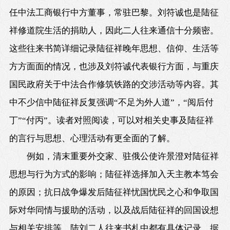
任中法工商银行中方董事，常驻巴黎。刘符诚也是陆征
祥修道院生活的捐助人，因此二人往来通信十分频密。
这些往来书简详细记录陆征祥晚年思想、信仰、生活等
方方面面的情况，也涉及刘符诚代表银行方面，与重庆
国民政府关于中法合作修筑铁路的交涉活动等内容。其
中不少信中陆征祥反复强调“不足为外人道”，“阅后付
丁”“付丙”。读者对照阅读，可以对相关史事及陆征祥
的言行与思想、心理活动有更全面的了解。
例如，清末重要外交家、驻俄公使许景澄对陆征祥
思想与行为方式的影响；陆征祥选择加入天主教本笃会
的原因；抗日战争爆发后陆征祥忧国忧民之心和争取国
际对华同情与援助的活动，以及战后陆征祥的回国设想
与相关安排等，陆刘二人往来书札中都有具体记录。据