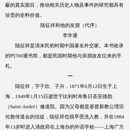
蔽的真实面目，推动相关历史人物及事件的研究都具有
珍贵的史料价值。
陆征祥和他的友朋（代序）
李学通
陆征祥是清末民初时期中国著名外交家。本书收录
的约700通书简，都是民国时期他与亲朋故友往来的手
札。
一
陆征祥，字子欣、子兴，1871年6月12日生于上
海，1949年1月15日逝世于比利时布鲁日圣安德肋
（Saint-André）修道院。因为父母都是基督新教公理宗
伦敦传道会的信徒，陆征祥也很早受洗入教，并在1884
年13岁时进入清政府在上海办的外语学校——上海广方