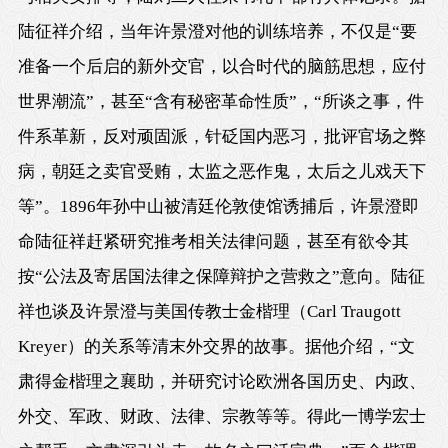
陆征祥介绍，当年许景澄对他的训练培养，不仅是“要
准备一个后启的新外交官，以合时代的脑筋思想，应付
世界潮流”，甚至“含有秘密革命性质”，“所谈之事，件
件系革新，反对顽固派，针砭国内恶习，批评官场之弊
病，朝廷之卖官受贿，太监之恶作鬼，太后之儿戏天下
等”。1896年孙中山被清廷伦敦使馆诱捕后，许景澄即
命陆征祥赶紧研究推考相关法律问题，甚至有欲令其
按“公法及寄居国法律之保障辩护之营救之”意向。陆征
祥也谈及许景澄与美国传教士金楷理（Carl Traugott
Kreyer）的关系等清末外交界的故事。据他介绍，“文
肃得金楷理之襄助，并研究讨论欧洲各国历史、内政、
外交、军政、财政、法律、宗教等等。得此一博学宏士