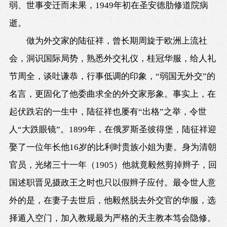
弱、世事变迁而未果，1949年初在圣安德肋修道院病
逝。
做为外交家的陆征祥，曾长期周旋于欧洲上流社
会，洞识国际局势，熟悉外交礼仪，桂冠华服，给人礼
节周全，谈吐谦恭，行事低调的印象，“弱国无外交”的
名言，更固化了他委曲求全的外交家形象。事实上，在
起伏跌宕的一生中，陆征祥也屡有“出格”之举，令世
人“大跌眼镜”。1899年，在俄罗斯圣彼得堡，陆征祥迎
娶了一位年长他16岁的比利时贵族小姐为妻。身为清朝
官员，光绪三十一年（1905）他就竟毅然剪掉辫子，回
国述职晋见摄政王之时也只以假辫子应付。最令世人意
外的是，在妻子去世后，他毅然脱去外交官的华服，选
择遁入空门，加入教规最为严格的天主教本笃会隐修。