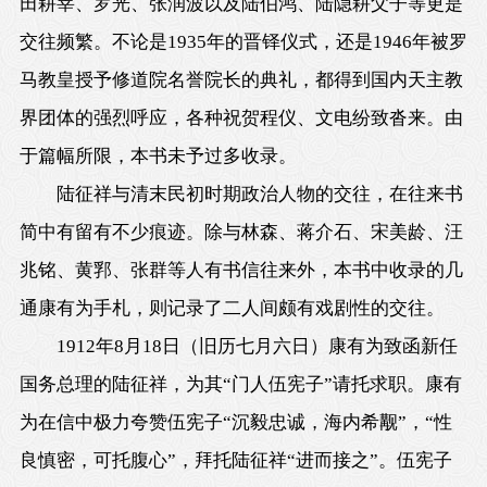
田耕莘、罗光、张润波以及陆伯鸿、陆隐耕父子等更是
交往频繁。不论是1935年的晋铎仪式，还是1946年被罗
马教皇授予修道院名誉院长的典礼，都得到国内天主教
界团体的强烈呼应，各种祝贺程仪、文电纷致沓来。由
于篇幅所限，本书未予过多收录。
陆征祥与清末民初时期政治人物的交往，在往来书
简中有留有不少痕迹。除与林森、蒋介石、宋美龄、汪
兆铭、黄郛、张群等人有书信往来外，本书中收录的几
通康有为手札，则记录了二人间颇有戏剧性的交往。
1912年8月18日（旧历七月六日）康有为致函新任
国务总理的陆征祥，为其“门人伍宪子”请托求职。康有
为在信中极力夸赞伍宪子“沉毅忠诚，海内希觏”，“性
良慎密，可托腹心”，拜托陆征祥“进而接之”。伍宪子