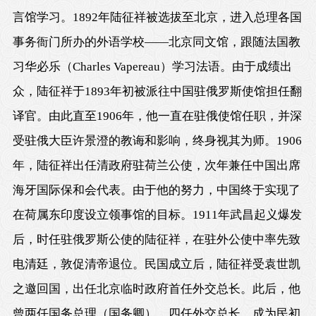
言馆学习。1892年陆征祥被选拔至北京，进入总理各国
事务衙门所办的外语学校——北京同文馆，跟随法国教
习华必乐（Charles Vapereau）学习法语。由于成绩出
众，陆征祥于1893年初被派往中国驻俄罗斯使馆担任翻
译官。由此直至1906年，他一直在驻俄使馆任职，并深
受驻俄大臣许景澄的教诲和影响，终身视其为师。1906
年，陆征祥出任清政府驻荷兰公使，次年兼任中国出席
海牙国际保和会代表。由于他的努力，中国终于实现了
在荷属东印度设立领事馆的目标。1911年武昌起义爆发
后，时任驻俄罗斯公使的陆征祥，在驻外公使中率先致
电清廷，敦促清帝退位。民国成立后，陆征祥受袁世凯
之邀回国，出任北京临时政府首任外交总长。此后，他
曾两任国务总理（国务卿），四任外交总长，成为民初