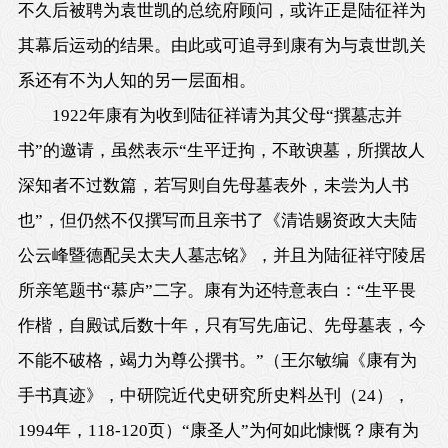
不久后被聘为袁世凯的总统府顾问，或许正是陆征祥为
其幕后运动的结果。由此或可追寻到康有为与袁世凯关
系还有不为人知的另一层面相。
1922年康有为收到陆征祥请为其父母“撰墓志并
书”的邀请，虽然表示“生平迂拘，不敢谀墓，所撰故人
深知者不过数篇，若写则自先母墓表外，未尝为人书
也”，但仍然不仅撰写而且亲书了《清诰赐资政大夫陆
公云峰暨德配吴太夫人墓志铭》，并且为陆征祥守陵居
所亲笔题书“慕庐”二字。康有为还特意表白：“生平畏
作楷，自殿试后数十年，只有写先庙记、先母墓表，今
不能不破格，竭力为尊公撰书。”（王尔敏编《康有为
手书真迹》，中研院近代史研究所史料丛刊（24），
1994年，118-120页）“康圣人”为何如此慷慨？康有为