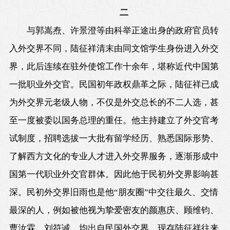
二
与郭嵩焘、许景澄等由科举正途出身的政府官员转
入外交界不同，陆征祥清末由同文馆学生身份进入外交
界，此后连续在驻外使馆工作十余年，堪称近代中国第
一批职业外交官。民国初年政权鼎革之际，陆征祥已成
为外交界元老级人物，不仅是外交总长的不二人选，甚
至一度被委以国务总理的重任。他主持建立了外交官考
试制度，招聘选拔一大批有留学经历、熟悉国际形势、
了解西方文化的专业人才进入外交界服务，逐渐形成中
国第一代职业外交官群体。因此他于民初外交界影响甚
深。民初外交界旧雨也是他“朋友圈”中交往最久、交情
最深的人，例如被他视为挚爱密友的颜惠庆、顾维钧、
曹汝霖、刘符诚，均出自民国外交界。现存陆征祥往来