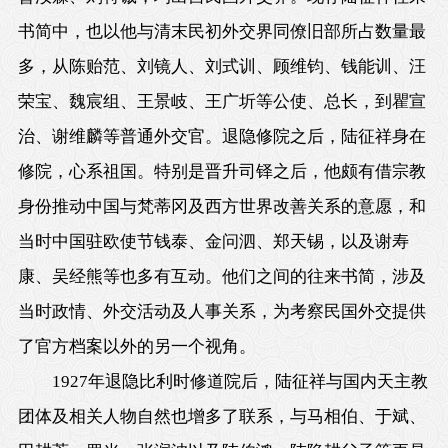
书简中，也以他与清末民初外交界同僚旧部所占数量最
多，从陈贻范、刘镜人、刘式训、顾维钧、钱能训、汪
荣宝、魏宸组、王景岐、王广圻等公使、总长，到瞿宣
治、谢维麟等普通外交官。退隐修院之后，陆征祥身在
修院，心系祖国。特别是晋升司铎之后，他颇有借宗教
身份推动中国与梵蒂冈及西方世界改善关系的意愿，和
当时中国驻欧使节钱泰、金问泗、郑天锡，以及谢寿
康、吴经熊等也多有互动。他们之间的往来书简，涉及
当时政情、外交活动及人事关系，为考察民国外交提供
了官方档案以外的另一个视角。
1927年退隐比利时修道院后，陆征祥与国内天主教
团体及相关人物自然也增多了联系，与马相伯、于斌、