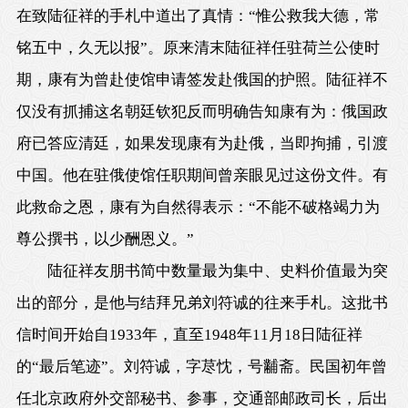
在致陆征祥的手札中道出了真情：“惟公救我大德，常
铭五中，久无以报”。原来清末陆征祥任驻荷兰公使时
期，康有为曾赴使馆申请签发赴俄国的护照。陆征祥不
仅没有抓捕这名朝廷钦犯反而明确告知康有为：俄国政
府已答应清廷，如果发现康有为赴俄，当即拘捕，引渡
中国。他在驻俄使馆任职期间曾亲眼见过这份文件。有
此救命之恩，康有为自然得表示：“不能不破格竭力为
尊公撰书，以少酬恩义。”
陆征祥友朋书简中数量最为集中、史料价值最为突
出的部分，是他与结拜兄弟刘符诚的往来手札。这批书
信时间开始自1933年，直至1948年11月18日陆征祥
的“最后笔迹”。刘符诚，字荩忱，号黼斋。民国初年曾
任北京政府外交部秘书、参事，交通部邮政司长，后出