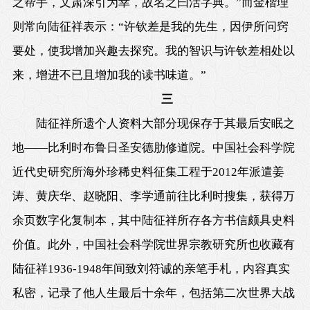
之帮手，文肃深引为幸，故名之曰活字典。”而金楷理
则常向陆征祥表示：“许钦差是我的先生，因伊所问窍
要处，使我增加兴趣去探究。我的智识与许钦差相处以
来，增进不已且增加我的读书味道。”
三
陆征祥所遗个人资料大部分现保存于其最后安眠之
地——比利时布鲁日圣安德肋修道院。中国社会科学院
近代史研究所海外珍稀史料征集工程于2012年派遣姜
涛、黄庆华、赵晓阳、李学通前往比利时搜集，获得万
余页数字化复制本，其中陆征祥所存各方书信颇具史料
价值。此外，中国社会科学院世界宗教研究所也收藏有
陆征祥1936-1948年间致刘符诚的亲笔手札，内容真实
私密，记录了他人生最后十余年，包括第二次世界大战