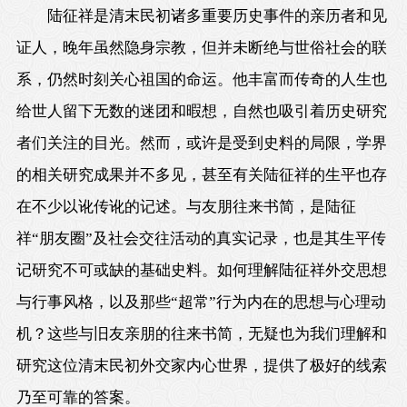
陆征祥是清末民初诸多重要历史事件的亲历者和见
证人，晚年虽然隐身宗教，但并未断绝与世俗社会的联
系，仍然时刻关心祖国的命运。他丰富而传奇的人生也
给世人留下无数的迷团和暇想，自然也吸引着历史研究
者们关注的目光。然而，或许是受到史料的局限，学界
的相关研究成果并不多见，甚至有关陆征祥的生平也存
在不少以讹传讹的记述。与友朋往来书简，是陆征
祥“朋友圈”及社会交往活动的真实记录，也是其生平传
记研究不可或缺的基础史料。如何理解陆征祥外交思想
与行事风格，以及那些“超常”行为内在的思想与心理动
机？这些与旧友亲朋的往来书简，无疑也为我们理解和
研究这位清末民初外交家内心世界，提供了极好的线索
乃至可靠的答案。