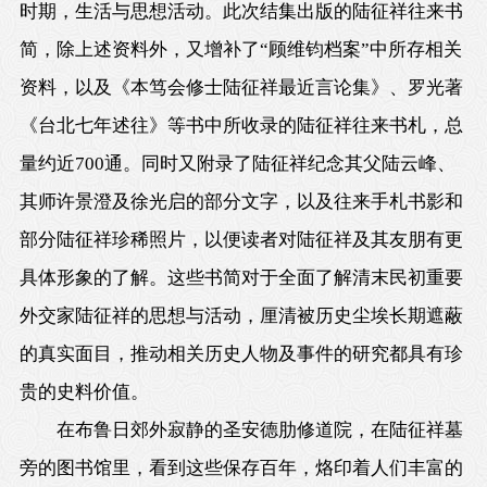
时期，生活与思想活动。此次结集出版的陆征祥往来书
简，除上述资料外，又增补了“顾维钧档案”中所存相关
资料，以及《本笃会修士陆征祥最近言论集》、罗光著
《台北七年述往》等书中所收录的陆征祥往来书札，总
量约近700通。同时又附录了陆征祥纪念其父陆云峰、
其师许景澄及徐光启的部分文字，以及往来手札书影和
部分陆征祥珍稀照片，以便读者对陆征祥及其友朋有更
具体形象的了解。这些书简对于全面了解清末民初重要
外交家陆征祥的思想与活动，厘清被历史尘埃长期遮蔽
的真实面目，推动相关历史人物及事件的研究都具有珍
贵的史料价值。
在布鲁日郊外寂静的圣安德肋修道院，在陆征祥墓
旁的图书馆里，看到这些保存百年，烙印着人们丰富的