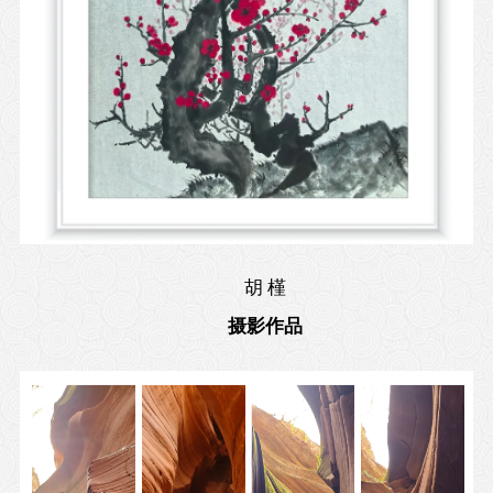
胡 槿
摄影作品