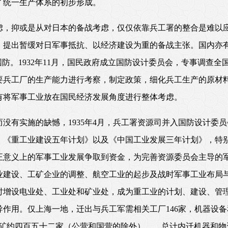
了统一生产体系的初步形成。
虑，抑或是从对日本的备战考虑，仅仅依靠兵工署的整合是难以
，提出暂缓对日军事抵抗、以经济建设为重的备战主张。国内亦
国防。1932年11月，国民政府成立国防设计委员会，专事调查
要兵工厂的生产能力进行考察，制定政策，细化兵工生产的原材
有将军事工业放在国民经济发展角度进行整体考虑。
没有实施的缺憾，1935年4月，兵工署资源司并入国防设计委
》《重工业建设五年计划》以及《中国工业发展三年计划》，特
正意义上的军事工业发展争取到资金，为完善资源委员会主导的
业建设、工矿企业的调整、航空工业的起步及战时军事工业布局
时增设电业处、工业处和矿业处，成为重工业的计划、建设、管
作用。仅上海一地，迁出与兵工军需相关工厂146家，机器设备和
内迁厂矿约四百五十二家（公营和国营的除外）……总计内迁机器和