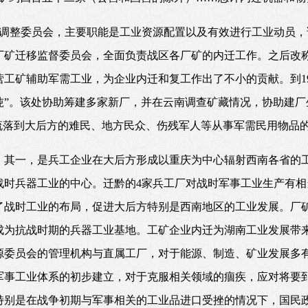
工矿调整委员会，主要职能是工业资源配置以及有效进行工业动员
立厂矿迁移监督委员会，全面负责战区各厂矿的内迁工作。之后改
工矿辅助军需工业，为企业内迁和复工作出了不小的贡献。到19
吨”。该处协助筹建多家新厂，并在云南调查矿藏情况，协助建厂
流落到大后方的难民、地方民众、伤残军人等从事军需民用物品
：其一，是兵工企业在大后方形成以重庆为中心辐射西南各省的工
战时兵器工业的中心。迁黔的4家兵工厂对战时军事工业生产有
了战时工业的布局，促进大后方特别是西南地区的工业发展。厂
成为抗战时期的兵器工业基地。工矿企业内迁为湖南工业发展带
源委员会的管理机构与直属工厂，对于能源、制造、矿业发展多
军事工业体系的初步建立，对于克服相关领域的痼疾，应对将要
特别是在战争初期与军事相关的工业品进口受挫的情况下，国民