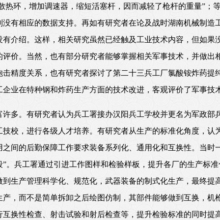
管散热环，增加调速器，缩短活塞杆，因而减轻了枪杆的重量”；
则没有相应的数据支持。再如有研究者在论及战时湖南机械制造
没有介绍。这样，相关研究虽然已经触及工业技术内容，但如果
的评价。当然，也有部分研究者能够掌握相关军事技术，并做出
炮击精度关系，也有研究者探讨了第二十三兵工厂氯酸铵炸药提
工企业在特种钢和炸药生产方面的技术改进，客观评价了军事技
富许多。有研究者认为兵工署接办汉阳兵工学校并更名为军政部
工技校，进行各级人才培养。有研究者从生产的标准化角度，认为
用之间的后勤保障工作要求装备系列化、通用化和互换性。当时
段”。兵工署通过引进工作图样和检验样板，提升各厂的生产标准
做到生产管理科学化、规范化，武器装备的制式化生产，最终提
生产，而不是简单拆卸之后绘图仿制，其部件能够做到互换，机
行互换性检查、射击试验和射后检查等，提升检验标准的同时提