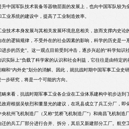
提升中国军队技术装备等器物层面的发展上，也向中国军队较为
和工业系统的建设中，提高了工业制造效率。
工业技术本身发展与其相关发展环境息息相关，故而支撑内史论的
内在的逻辑规律，不受外在的社会因素的影响，科学的历史是一
进步的历史”。这一观点目前受到冲击，逐步兴起的“科学知识
知识实际上“负载了科学家的认识和社会利益，它往往是由特定的
模糊和“内外史”划分的消解。因此，就抗战时期中国军事工业史
进一步研究，将是一个可能的方向。
范畴来看，抗战时期军事工业各企业在工业体系建构中初步达到
民政府根据吴钦烈和董显光的建议，在巩县成立了兵工分厂，即
中央杭州飞机制造厂（又称“笕桥飞机制造厂”）和南昌飞机制造
内迁的兵工厂部分进行合并、拆分，其后又新建部分工厂。航空