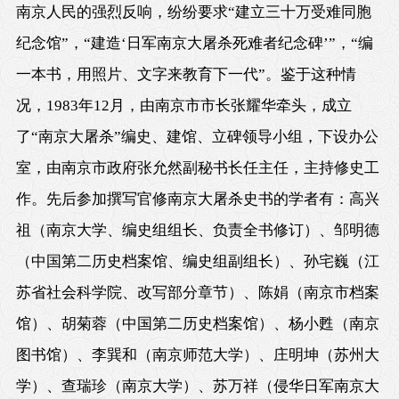
南京人民的强烈反响，纷纷要求“建立三十万受难同胞
纪念馆”，“建造‘日军南京大屠杀死难者纪念碑’”，“编
一本书，用照片、文字来教育下一代”。鉴于这种情
况，1983年12月，由南京市市长张耀华牵头，成立
了“南京大屠杀”编史、建馆、立碑领导小组，下设办公
室，由南京市政府张允然副秘书长任主任，主持修史工
作。先后参加撰写官修南京大屠杀史书的学者有：高兴
祖（南京大学、编史组组长、负责全书修订）、邹明德
（中国第二历史档案馆、编史组副组长）、孙宅巍（江
苏省社会科学院、改写部分章节）、陈娟（南京市档案
馆）、胡菊蓉（中国第二历史档案馆）、杨小甦（南京
图书馆）、李巽和（南京师范大学）、庄明坤（苏州大
学）、查瑞珍（南京大学）、苏万祥（侵华日军南京大