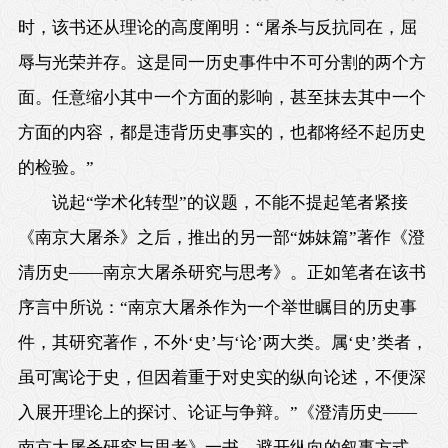
时，该书还从理论的高度阐明：“屠杀与反抗同在，屈
辱与光荣并存。这是同一历史事件中不可分割的两个方
面。任意缩小其中一个方面的影响，甚至抹去其中一个
方面的内容，都是违背历史事实的，也都将经不起历史
的检验。”
说起“学术化转型”的议题，不能不提起笔者紧接
《南京大屠杀》之后，推出的另一部“姊妹篇”著作《澄
清历史——南京大屠杀研究与思考》。正如笔者在该书
序言中所说：“南京大屠杀作为一个举世瞩目的历史事
件，其研究著作，不外‘史’与‘论’两大类。属‘史’类者，
虽可寓论于史，但因着重于对史实的纵向论述，不便深
入展开理论上的探讨、论证与争辩。”《澄清历史——
南京大屠杀研究与思考》一书，避开纵向的叙事方式，