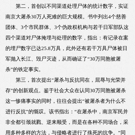
第二，首创以不同渠道处理尸体的统计数字，实证
南京大屠杀30万人死难的巨大规模。书中列出4个慈善
团体、3个市民群体、3个伪政权机构与若干日军部队这
四个渠道对尸体掩埋与处理的数字，指出：有记录在案
的埋尸数字已达25.8万具，此外还有若干万具尸体被日
军抛入长江、毁尸灭迹，从而确证了“30万同胞被屠
杀”的铁定事实。
第三，首次提出“屠杀与反抗同在，屈辱与光荣并
存”的创新观点。鉴于社会大众在认同30万同胞被屠杀
这一惨痛事实的同时，往往会提出“被屠杀者为什么不
进行反抗”的慨叹。该书指出：“在屠杀中，南京军民并
非全都引颈就戮、逆来顺受，而是在各种不同场合，采
用多种多样的方法，与侵略者进行了殊死的抗争。”同