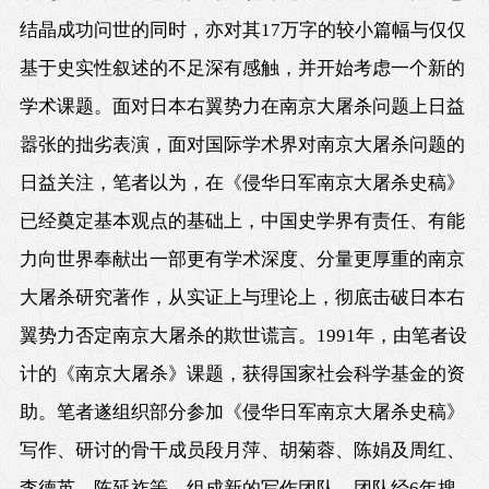
结晶成功问世的同时，亦对其17万字的较小篇幅与仅仅
基于史实性叙述的不足深有感触，并开始考虑一个新的
学术课题。面对日本右翼势力在南京大屠杀问题上日益
嚣张的拙劣表演，面对国际学术界对南京大屠杀问题的
日益关注，笔者以为，在《侵华日军南京大屠杀史稿》
已经奠定基本观点的基础上，中国史学界有责任、有能
力向世界奉献出一部更有学术深度、分量更厚重的南京
大屠杀研究著作，从实证上与理论上，彻底击破日本右
翼势力否定南京大屠杀的欺世谎言。1991年，由笔者设
计的《南京大屠杀》课题，获得国家社会科学基金的资
助。笔者遂组织部分参加《侵华日军南京大屠杀史稿》
写作、研讨的骨干成员段月萍、胡菊蓉、陈娟及周红、
李德英、陈延祚等，组成新的写作团队。团队经6年搜