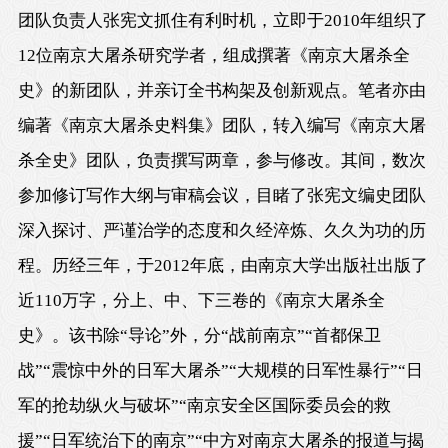
团队负责人张宪文抓住有利时机，立即于2010年组织了
12位南京大屠杀研究学者，组成撰著《南京大屠杀全
史》的新团队，并亲订全书构架及创新观点。笔者亦由
编著《南京大屠杀史料集》团队，转入编写《南京大屠
杀全史》团队，负责撰写两章，参与修改。其间，数次
参加修订写作大纲与审稿会议，目睹了张宪文编史团队
深入探讨、严谨治学的态度和久经淬炼、久久为功的历
程。历经三年，于2012年底，由南京大学出版社出版了
近110万字，分上、中、下三卷的《南京大屠杀全
史》。该书除“导论”外，分“战前南京”“首都保卫
战”“震惊中外的日军大屠杀”“大规模的日军性暴行”“日
军的抢劫纵火与破坏”“南京安全区国际委员会的救
援”“日军统治下的南京”“中方对南京大屠杀的报道与揭