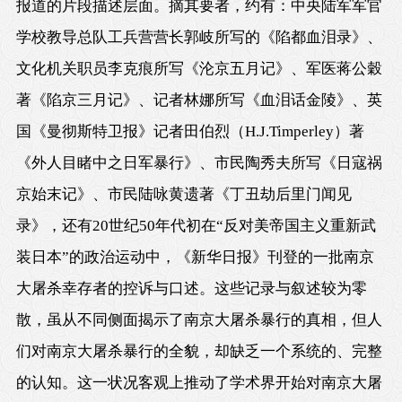
报道的片段描述层面。摘其要者，约有：中央陆军军官
学校教导总队工兵营营长郭岐所写的《陷都血泪录》、
文化机关职员李克痕所写《沦京五月记》、军医蒋公穀
著《陷京三月记》、记者林娜所写《血泪话金陵》、英
国《曼彻斯特卫报》记者田伯烈（H.J.Timperley）著
《外人目睹中之日军暴行》、市民陶秀夫所写《日寇祸
京始末记》、市民陆咏黄遗著《丁丑劫后里门闻见
录》，还有20世纪50年代初在“反对美帝国主义重新武
装日本”的政治运动中，《新华日报》刊登的一批南京
大屠杀幸存者的控诉与口述。这些记录与叙述较为零
散，虽从不同侧面揭示了南京大屠杀暴行的真相，但人
们对南京大屠杀暴行的全貌，却缺乏一个系统的、完整
的认知。这一状况客观上推动了学术界开始对南京大屠