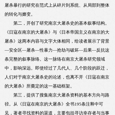
屠杀暴行的研究在范式上从碎片到系统、从局部到整体
的转化与嬗变。
第二，开创了研究南京大屠杀史的基本叙事结构。
《日寇在南京的大屠杀》与《日本帝国主义在南京的大
屠杀》这两本内容与文字大体相同，给读者展示了背景
—安全区—屠杀—性暴力—抢劫与破坏—后果—反抗这
条完整的叙事脉络。这一脉络在南京大屠杀研究领域
中，影响深远。即使经过了几代人、几个阶段的跃迁，
人们对于南京大屠杀史的论述，也离不开《日寇在南京
的大屠杀》所奠定的这一基础框架。
第三，提供了搜集南京大屠杀资料的基本方向与路
径。从《日寇在南京的大屠杀》全书195条注释中可
见，著者寻找资料的渠道，主要包括寻访幸存者与当事