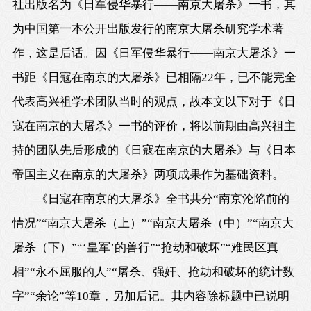
社出版名为《日军侵华暴行——南京大屠杀》一书，其
为中国第一本公开出版发行的南京大屠杀研究学术著
作，这是后话。因《日军侵华暴行——南京大屠杀》一
书距《日寇在南京的大屠杀》已相隔22年，已不能完全
代表高兴祖学术团队当时的观点，故本文以下对于《日
寇在南京的大屠杀》一书的评价，将以前期由高兴祖主
持的团队先后形成的《日寇在南京的大屠杀》与《日本
帝国主义在南京的大屠杀》两项成果作为基础资料。
《日寇在南京的大屠杀》全书共分“南京沦陷前的
情况”“南京大屠杀（上）”“南京大屠杀（中）”“南京大
屠杀（下）”“‘皇军’的兽行”“抢劫和破坏”“难民区真
相”“永不屈服的人”“屠杀、强奸、抢劫和破坏的统计数
字”“余论”等10章，另加后记。其内容除标题中已说明