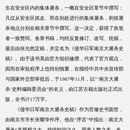
生在安全区内的集体屠杀，一概在安全区章节中撰写；
凡仅从安全区抓走、而在别处进行的集体屠杀，则按屠
杀地点分别在相关章节中撰写。这一决定，获得了执笔
者一致赞同。各章书稿，均经反复修订、改写、统稿，
最后由张允然定稿，并定名为《侵华日军南京大屠杀史
稿》。由于该书系由官方组织修撰，代表了官方观点，
因而在审批程序上也特别慎重，在报经中共中央宣传部
与国家外交部审批后，于1987年11月，以“‘南京大屠
杀’史料编辑委员会”的名义，由江苏古籍出版社正式出
版，全书计17万字。
《侵华日军南京大屠杀史稿》作为官修史书面世，
由南京市市长张耀华作序。他在“序言”中指出：南京大
屠杀“其规模之大，持续时间之久，受害人数之多，杀