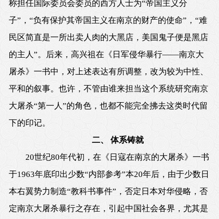
称担任国际委员会委员的西方人士为“帝国主义分
子”，“负有保护其帝国主义在南京的财产的使命”，“难
民区简直是一所出卖人肉的大黑店，美国鬼子便是黑店
的主人”。后来，高兴祖在《日军侵华暴行——南京大
屠杀》一书中，对上述表达有所调整，改为较为中性、
平和的叙事。也许，不管由谁来担当这个系统研究南京
大屠杀“第一人”的角色，也都不能完全拂去这类时代留
下的印记。
二、 体系铸就
20世纪80年代初，在《日寇在南京的大屠杀》一书
于1963年底印出少数“内部参考”本20年后，由于少数日
本右翼势力制造“教科书事件”，否定日本对华侵略，否
定南京大屠杀暴行之存在，引起中国社会各界，尤其是