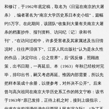
和修订，于1962年底定稿，取名为《日寇在南京的大屠
杀》，编者署名为“南京大学历史系日本史小组”，篇幅
约5万字。在此期间，该团队“收集到大量有关南京大屠
杀的档案抄件、报刊资料、访问纪〔记〕录和书
刊”，“在访问过程中，许多受害者及其家属述及当日情
况时，往往声泪俱下”。江苏人民出版社“认为是永久性
的作品，决定印出，公之世界”，后“因反修，照顾政
策，出书日期，一再延后。本（1963）年秋已经校对完
毕，排印出书，嗣又考虑再延。惟因内部需要，所以先
把样本装成十余册，以便参考，对外决不公开”。后来
曾与高兴祖同在南京大学历史系工作的韩文宁称：该书
于1963年“原已发排，正待上机之时，接到上级指示，
此书在当前强调促进中日两国人民友谊之际”，“为了不