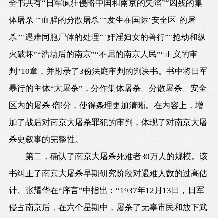
全书共有“日军疯狂侵略中国和南京的失陷”“凶残的集
体屠杀”“血腥的分散屠杀”“发生在国际‘安全区’的屠
杀”“遇难同胞尸体的处理”“奸淫妇女的兽行”“抢劫和纵
火破坏”“浩劫后的南京”“不屈的南京人民”“正义的审
判”10章，并附录了3份法庭审判的判决书。书中将日军
暴行的主体“大屠杀”，分作集体屠杀、分散屠杀、安全
区内的屠杀3部分，使得条理更加清晰。在内容上，增
加了战后对南京大屠杀罪犯的审判，体现了对南京大屠
杀史叙事的完整性。
第二，确认了南京大屠杀死难者30万人的规模。该
书纠正了南京大屠杀早期研究阶段对遇难人数的过高估
计。张耀华在“序言”中指出：“1937年12月13日，日军
侵占南京后，在六个星期中，屠杀了无辜市民和放下武