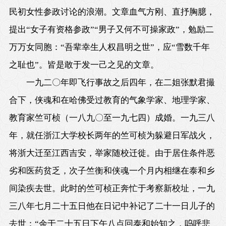
民初女性参政讨论的浪潮。文章血气方刚、直抒胸臆，
提出“女子有资格参政”“男子又何不可操家政”，勉励二
万万女同胞：“吾辈幸生人权昌明之世”，应“雪数千年
之耻也”。皆是敢于发一己之见的文章。
一九二〇年即飞行事故之后四年，在二姐张默君撮
合下，侠魂和在哈佛受过教育的气象学家、地理学家、
教育家竺可桢（一八九〇至一九七四）成婚。一九三八
年，就任浙江大学校长两年的竺可桢为躲避日军战火，
将浙大迁至江西吉安，举家随校迁徙。由于居住条件恶
劣和医药贫乏，次子竺衡和侠魂一个月内相继在泰和乡
间染疾去世。此时的竺可桢正奔忙于考察新校址，一九
三八年七月二十五日他在日记中补记了二十一日儿子的
去世：“余于二十五日下午八点回泰和始知之，呜呼悲