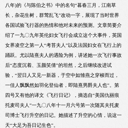
八年)的《与陈伯之书》中的名句“暮春三月，江南草
长，杂花生树，群莺乱飞”改动一字，展现了当时世界
各国试验飞行器的热情和他对未来的预测。文章简要介
绍了一九〇九年英伦妇女飞行会成立这个大事件，英国
女界凌空之第一人“考苔夫人”以及法国妇女在飞行上的
踊跃。尤以陆熹夫人的遇险为例，讲述她一次飞行事故
后“态度沉着、玉颜笑倩”的坦然，之后继续改进试
验，“翌日人又见一新器，于空中如雏燕之穿梭而过，
一佳人飘飘然如羽化登仙者，即陆熹男爵夫人也”。第
四号又有他的译文《飞行日记》，摘选自“美国仇丽痕
托麦司夫人”一九〇八年十一月六号第一次随其夫托麦
司博士飞行升空的日记。她描述了升空的心情，说这一
天“大足为吾日记生色”。