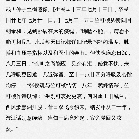
哉！仲子竺衡遗像。[生民国十三年七月十三日，卒民
国廿七年七月廿一日。]”七月二十五日竺可桢从衡阳回
到泰和，见到卧病在床的侠魂，“唏嘘不能言，谓恐不
能再相见”。此后每天日记都详细记录“侠”的温度、脉
搏和血压等指标以及和医生的会商。但侠魂病态日沉，
八月三日，“余叫之尚能应，见余有泪，始觉不快，未
几呼吸更困难，几近弥留。至十一点廿四分呼吸及心跳
均停……”张侠魂与竺可桢结缡十八年，鹣鲽情深，竺
可桢作诗以悼：“生别可哀死更哀，何时重上旧城台。
西风萧瑟湘江渡，昔日双飞今独来。结发相从二十年，
澄江话别意缠绵。岂知一病竟难起，客舍梦回又泫
然。”