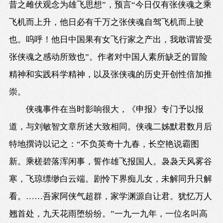
昔之雌伏观念为雄飞思想”，预言“今日仅有张侠魂之乘
飞机而上升，他日必有千万之张侠魂自驾飞机而上驶
也。呜呼！他日中国果有女飞行家之产出，我敢谓皆受
张侠魂之感动所致也”。作者对中国人素所缺乏的冒险
精神和实践科学精神，以及张侠魂的历史开创性倍加推
崇。
侠魂事件在当时影响很大，《申报》专门予以报
道，与刘敏智文章所述大致相同。侠魂二姊默君数月后
特地撰诗以记之：“不负英奇十九春，长空艳说霸图
新。乘槎碧落浑闲事，誓作雄飞报国人。袅袅天风雾谷
寒，飞琼缥缈白云端。剧怜下界痴儿女，未解同升只解
看。……吾家阿侠气超群，家学渊源自让君。犹忆万人
翘首处，九天花雨堕纷纷。”一九一九年，一位名叫高