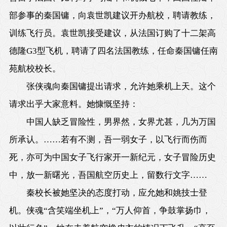
部参事的秦国镛，向袁世凯建议开办航校，聘请教练，
训练飞行员。袁世凯接受建议，从法国订购了十二架高
德隆G3型飞机，聘请了四名法国教练，任命秦国镛任南
苑航校校长。
张侠魂向秦国镛提出请求，允许她乘机上天。这个
请求出乎大家意料。她慷慨坚持：
中国人缺乏冒险性，男界然，女界尤甚，几为万国
所承认。……若有不测，吾一弱女子，以飞行而伤而
死，亦可为中国女子飞行家开一新纪元，女子冒险历史
中，放一新曙光，吾国航空历史上，留数行文字……
秦校长被她坚决的态度打动，应允她和姚技士登
机。侠魂“含笑端坐机上”，“万人仰首，争鼓掌扬巾，