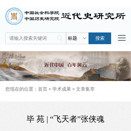
标题
搜索
您现在的位置：
首页
>
学术成果
>
文章集萃
毕 苑 | “飞天者”张侠魂