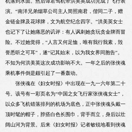
机落到水面。然后谭君驾机带洪美英成功完成了飞行表
演。“南洋兄弟烟草公司主人简照南君，偕同二子，赠
金链金牌及花球牌，文为航空纪念四字。”洪美英女士
也记下了让她痛恶的讥评：有人讽刺她贪玩贪金牌而冒
险。不过她觉得，“人言又何足恤，唯有我行我素，毁
誉悉听之可耳”，遂“记其始末，以为我女界同胞告”。
不知为何洪美英这次成功影响不大。一年之后的张侠魂
乘机事件倒是颇引起了一番轰动。
张侠魂在《妇女时报》中出现在一九一六年第二十
号。该号有一彩页名为“中国之女飞行家张侠魂女士”，
以众多飞机错落排列的机场为底色，正中张侠魂头戴一
顶时髦的帽子，脖搭白色长围巾，背手而立，身后以壮
阔山河为背景。后来《妇女时报》记者敏锐地看到侠魂