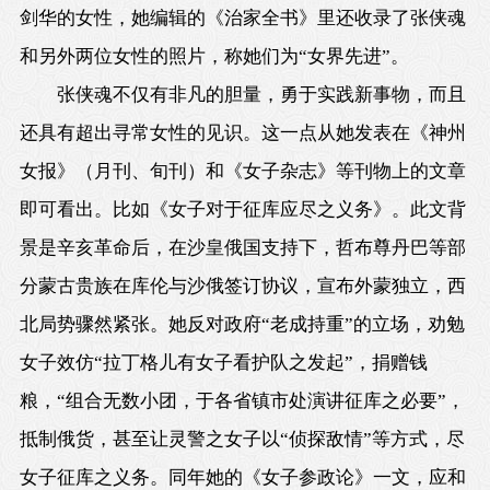
剑华的女性，她编辑的《治家全书》里还收录了张侠魂
和另外两位女性的照片，称她们为“女界先进”。
张侠魂不仅有非凡的胆量，勇于实践新事物，而且
还具有超出寻常女性的见识。这一点从她发表在《神州
女报》（月刊、旬刊）和《女子杂志》等刊物上的文章
即可看出。比如《女子对于征库应尽之义务》。此文背
景是辛亥革命后，在沙皇俄国支持下，哲布尊丹巴等部
分蒙古贵族在库伦与沙俄签订协议，宣布外蒙独立，西
北局势骤然紧张。她反对政府“老成持重”的立场，劝勉
女子效仿“拉丁格儿有女子看护队之发起”，捐赠钱
粮，“组合无数小团，于各省镇市处演讲征库之必要”，
抵制俄货，甚至让灵警之女子以“侦探敌情”等方式，尽
女子征库之义务。同年她的《女子参政论》一文，应和