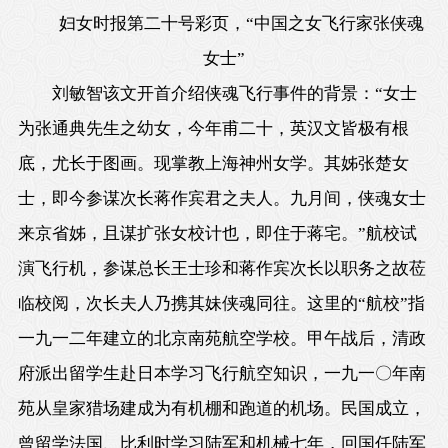
妇女时报第二十号彩页，“中国之女飞行家张侠魂
女士”
刘敏智该文开首介绍侠魂飞行事件的背景：“女士
为张通典先生之幼女，今年甫二十，英汉文皆极有根
底，尤长于图画。现掌教上海神州女学。其姊张楚女
士，即今参谋次长蒋作宾君之夫人。九月间，侠魂女士
来京省姊，且谋扩张女校计也，即住于蒋宅。”航校试
演飞行机，参谋总长王士珍和蒋作宾次长以职务之故莅
临校阅，次长夫人乃携其妹侠魂同往。这里的“航校”指
一九一二年建立的北京南苑航空学校。甲午战后，清政
府派出留学生赴日本学习飞行航空知识，一九一〇年南
苑从皇家猎场建成为有机棚和跑道的机场。民国成立，
曾留学法国、比利时学习陆军和机械七年，回国任陆军