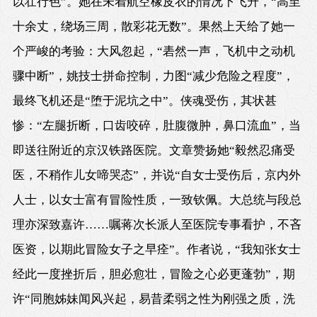
以壮行色”。她在未着航空橡皮衣的情况下飞升，“高至
十余丈，绕场三周，散彩花无数”。果然上天给了她一
个严峻的考验：大风忽起，“砉然一声，飞机中之动机
骤中断”，姚技士拼命控制，力图“减少危险之程度”，
最终飞机还是“堕于泥坑之中”。侠魂受伤，其状甚
惨：“左腿折断，口齿咬碎，肚腹微肿，鼻口流血”，当
即送往附近的京汉铁路医院。文章赞扬她“毅然忍痛受
医，不稍作儿女啼哭态”，并说“自女士受伤后，京内外
人士，以女士富有冒险性质，一致钦佩。大总统与段总
理亦深致嘉许……嘱蒋次长派人至医院专事看护，不吝
医资，以期此冒险女子之早痊”。作者说，“我知张女士
经此一度挫折后，胆必愈壮，冒险之心必更蓬勃”，期
许“同胞姊妹闻风兴起，易昔柔弱之性为刚强之质，洗