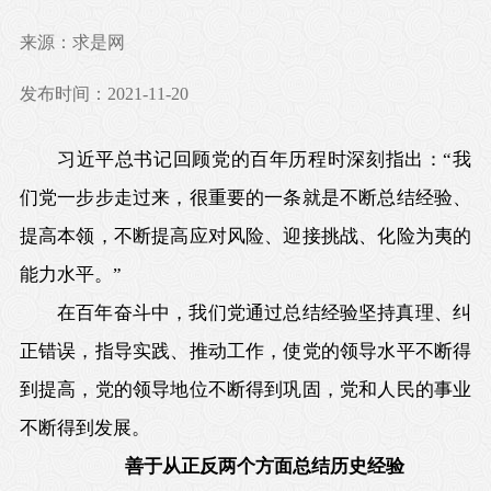
来源：求是网
发布时间：2021-11-20
习近平总书记回顾党的百年历程时深刻指出：“我
们党一步步走过来，很重要的一条就是不断总结经验、
提高本领，不断提高应对风险、迎接挑战、化险为夷的
能力水平。”
在百年奋斗中，我们党通过总结经验坚持真理、纠
正错误，指导实践、推动工作，使党的领导水平不断得
到提高，党的领导地位不断得到巩固，党和人民的事业
不断得到发展。
善于从正反两个方面总结历史经验