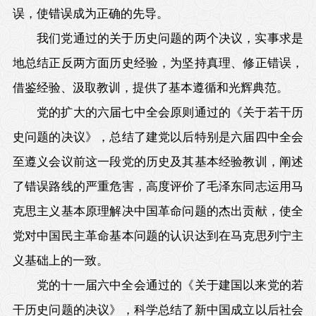
误，使错误成为正确的先导。
我们党通过的关于历史问题的两个决议，实事求是
地总结正反两方面历史经验，为坚持真理、修正错误，
借鉴经验、汲取教训，提供了基本遵循和光辉典范。
党的扩大的六届七中全会原则通过的《关于若干历
史问题的决议》，总结了建党以后特别是六届四中全会
至遵义会议前这一段党的历史及其基本经验教训，阐述
了错误路线的严重危害，高度评价了毛泽东同志运用马
克思主义基本原理解决中国革命问题的杰出贡献，使全
党对中国民主革命基本问题的认识达到在马克思列宁主
义基础上的一致。
党的十一届六中全会通过的《关于建国以来党的若
干历史问题的决议》，科学总结了新中国成立以后社会