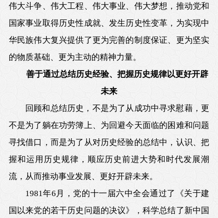
伟大斗争、伟大工程、伟大事业、伟大梦想，推动党和
国家事业取得历史性成就、发生历史性变革，为实现中
华民族伟大复兴提供了更为完善的制度保证、更为坚实
的物质基础、更为主动的精神力量。
善于通过总结历史经验、把握历史规律以更好开辟
未来
回顾和总结历史，不是为了从成功中寻求慰藉，更
不是为了躺在功劳簿上、为回避今天面临的困难和问题
寻找借口，而是为了从对历史经验的总结中，认识、把
握和运用历史规律，顺应历史前进大势和时代发展潮
流，从而推动事业发展、更好开辟未来。
1981年6月，党的十一届六中全会通过了《关于建
国以来党的若干历史问题的决议》，科学总结了新中国