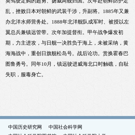
英驾驶定购的超勇、扬威两舰归国。次年赴朝鲜防护定
乱，挫败日本对朝鲜的武装干涉，升副将。1885年又兼
办北洋水师营务处。1888年北洋舰队成军时、被授以左
翼总兵兼镇远管带。次年加提督衔。甲午战争爆发初
期，力主进攻，与日舰一决胜负于海上，未被采纳，黄
海海战中，重创日旗舰松岛号。战后论功。赏换霍春巴
图鲁勇号。同年10月，镇远驶进威海北口时触礁，自耻
失职，服毒身亡。
中国历史研究网
中国社会科学网