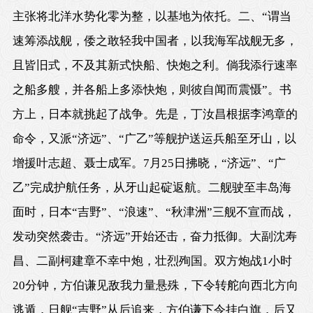
主张将北洋水势化零为整，以基地为依托。二、“谓当
速筹添战舰，倭之敢轻我中国者，以我海军战舰无多，
且皆旧式，不及其新式快船、快炮之利。倘我添行速率
之船多艘，并各船上多添快炮，则彼自闻而震慑”。书
方上，日本就挑起了战争。先是，丁汝昌根据李鸿章的
命令，又派“济远”、“广乙”等舰护送运兵船至牙山，以
增援叶志超、聂士成军。7月25日拂晓，“济远”、“广
乙”完成护航任务，从牙山起碇返航。二舰驶至丰岛海
面时，日本“吉野”、“浪速”、“秋津洲”三舰不宣而战，
发动突然袭击。“济远”开始还击，奋力抵御。大副沈寿
昌、二副柯建章不幸中炮，壮烈殉国。双方炮战1小时
20分钟，方伯谦见敌我力量悬殊，下令转舵向西北方向
逃遁，日舰“吉野”从后追来，方伯谦下令挂白旗，后又