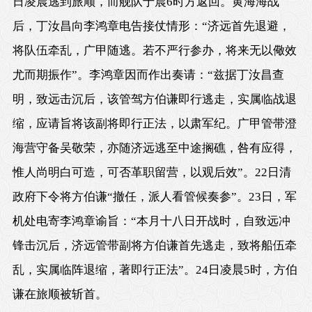
日凌晨逃到旅顺，而舰队于晨6时方返回。黄海海战
后，丁汝昌向李鸿章电告接仗情形：“济远首先退避，
将队伍牵乱，广甲随逃。若不严行参办，将来无以儆效
尤而期振作”。李鸿章因而作出奏请：“兹据丁汝昌查
明，致远击沉后，该管驾方伯谦即行逃走，实属临战退
缩，应请旨将该副将即行正法，以肃军纪。广甲管带澄
海营守备吴敬荣，亦随济远逃至中途搁礁，咎有应得，
惟人尚明白可造，可否革职留营，以观后效”。22日清
政府下令将方伯谦“撤任，派人看管候奏参”。23日，军
机处电寄李鸿章谕旨：“本月十八日开战时，自致远冲
锋击沉后，济远管带副将方伯谦首先逃走，致将船伍牵
乱，实属临阵退缩，著即行正法”。24日凌晨5时，方伯
谦在旅顺被斩首。