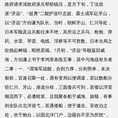
政府请求清政府派兵帮助镇压，是月下旬，丁汝昌
派“济远”、“超勇”二舰护送叶志超、聂士成军赴牙山，
以“济远”方伯谦为队长。当时，朝鲜牙山、仁川等处，
日本军舰及运兵船往来不绝，其所运之兵马、枪炮、弹
药、水雷、旱雷、电线、浮桥等不可胜数。日本当局之
欲挑起衅端，昭然若揭。7月初，"济远"等舰返回威
海，方伯谦上书于李鸿章条陈五事，其中与海战有关者
二事：一、“谓海军战舰，合则力厚，分则势单，未决
裂前，宜速召聚一处，遇有变局以便调遣，若以数船分
驻仁川、牙山，港道分歧，三面倭兵可到，若倭以浮雷
顺流而下，必遭暗算。且我聚各船于威海、旅顺，有事
则全队出北洋巡弋，若遇倭船，便于邀击。至收泊之
处，依于炮台，以固北洋门户，边疆自不至为所扰”，