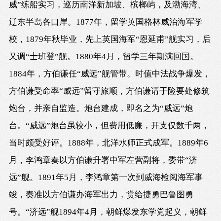
威”练船实习，巡历南洋新加坡、槟榔屿，及渤海湾、
辽东半岛各口岸。1877年，留学英国格林威治海军学
校，1879年秋毕业，先上英国海军“恩延甫”舰实习，后
又调“士班登”舰。1880年4月，留学三年期满回国。
1884年，方伯谦任“威远”舰管带。时值中法战争爆发，
方伯谦受命率“威远”留守旅顺，方伯谦请于险要处修筑
炮台，并亲自监造。炮台建成，即名之为“威远”炮
台。“威远”炮台虽较小，但费用低廉，开支仅数千两，
当时颇受好评。1888年，北洋水师正式成军。1889年6
月，李鸿章奏以方伯谦升署中军左营副将，委带“济
远”舰。1891年5月，李鸿章第一次到威海检阅海军事
竣，奏准以方伯谦办海军出力，赏给捷勇巴鲁图勇
号。“济远”舰1894年4月，朝鲜爆发东学党起义，朝鲜