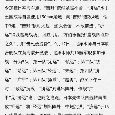
令加挂日本海军旗。“吉野”依然紧追不舍，“济远”水手
王国成等自发使用150mm尾炮，向“吉野”连发4炮，命
中3炮，"吉野"顿时火起，船头低俯，不敢前进，“济
远”得以逃离战场。回威海后，方伯谦捏报“鏖战四点钟
之久”，并“击死倭提督”。9月17日，北洋水师与日本联
合舰队在黄海展开激战，北洋水师共10艘军舰参加作
战，分为5队：第一队“定远”、“镇远”；第二队“致
远”、“靖远”；第三队“经远”、“来远”；第四队“济
远”、“广甲”；第五队“扬威”、“超勇”。战至下午三
时，“致远”沉没，“济远”则逃出阵外。僚舰“广
甲”见“济远”逃，也随之逃跑。日本先锋队四舰转而围
攻“经远”，将“经远”划出阵外，中炮沉没。“济远”于18