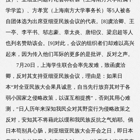
学学监）、方孝宽（上海南方大学事务长）等5人被各
自团体选为出席亚细亚民族会议的代表。
[8]
虞洽卿、王
一亭、李平书、邬志豪、章太炎、唐绍仪、梁启超等人
也列名赞助该会。
[9]
对此，会议的组织者们却难以高兴
起来，因为传入他们耳际的更多的是批评、反对之声。
7月20日
，上海学生联合会率先发难，致函虞洽
卿，反对其支持亚细亚民族会议，理由是：如果日
本“对全亚民族大会果具诚意，自当先行放弃其对于各
弱小国家之侵略政策，以谋互相提携”，否则其用心难
测，“日人历年来深知我民众对其野蛮行为侵略政策之
反对，安知其不将藉此以缓和我民族反抗之气焰耶。倘
日本苟别具心肠，则亚细亚民族大会开会之日，即日本