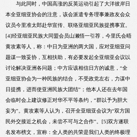
与此同时，中国高涨的反英运动引起了大洋彼岸日
本全亚细亚协会的注意，该会派遣专务理事兼政友会众
议员今里准太郎赴华宣传、联络亚细亚民族提携事宜。
[4]
经亚细亚民族大同盟会员山濑悟一引荐，今里氏会晤
黄攻素等人，称：中日为亚洲的两大国，应对亚细亚问
题谋一致妥协，互相扶助，有必要发起全亚细亚会议以
讨论解决亚洲各问题；中方应该相信日方的诚意，“全
亚细亚协会为一种民族的结合，不受政党左右，力谋中
日提携，进而使亚洲民族大团结”；他本人还在去年国
会临时会上建议修正对华不平等条约，“群以予为胆大
妄为”。黄攻素等人认为，召开全亚细亚会议为“双方国
民外交接近之机会，未尝不可与之合作”。
[5]
双方遂联
名发布榜文，宣称：全人类的共荣是我们人类的终极理