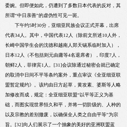
委婉。但即便如此，仍遭到了多数日本代表的反对，其
所谓“中日亲善”的虚伪性可见一斑。
下午约5时30分，亚细亚民族会议正式开幕，出席
代表34人。其中，中国代表12人（除前文所述10人外，
长崎中国学生会的沈德和越南人郑天锡系临时加入），
日本12人（不包括则元由庸等4名退席者），印度7人，
朝鲜2人，菲律宾1人。
[31]
会议除通过秘密会就已确定
的取消中日间不平等条约案外，重点审议《全亚细亚联
盟暂定规约》。该约由日方起草，黄攻素、婆斯等人略
加修改而成，规定：全亚细亚联盟“以平等正义为基
础，而图实现世界恒久和平，并将一切阶级的、人种的
以及宗教的差别撤废，以确保全人类之自由平等”为宗
旨。
[32]
向人们展示了一个抽象的美好的亚洲联盟蓝