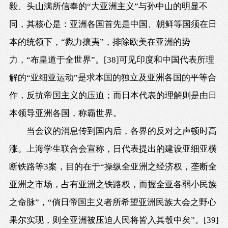
毅、头山满所信奉的“大亚洲主义”与孙中山的明显不
同，其核心是：亚洲各国首先是中国、朝鲜等国须在日
本的统领下，“戮力攘夷”，排除欧美在亚洲的势
力，“布皇道于全世界”。
[38]
可见印度和中国代表所理
解的“亚细亚运动”是求本国的独立及亚洲各国的平等合
作，反抗帝国主义的压迫；而日本代表的理解则是由日
本领导亚洲各国，称霸世界。
当会议的消息传到国内后，各界的反对之声顿时高
涨。上海学生联合会宣称，日代表提出的建设亚细亚横
断铁路等3案，目的在于“操纵全亚洲之经济权，垄断全
亚洲之市场，占有亚洲之铁路权，而握全亚各弱小民族
之命脉”，“倘日帝国主义者所希望亚洲民族大会之野心
果尔实现，则全亚洲被压迫人民将皆入其彀中矣”。
[39]