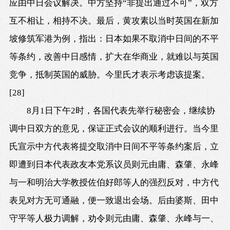
应由中日会议解决。中方坚持“非提出通过不可”，双方
互不相让，相持不决。最后，黄攻素以当时英国在新加
坡修筑军港为例，指出：日本如果不取消中日间的不平
等条约，改善中日感情，扩大在华商业，就难以与英国
竞争，抵制英国的威胁。今里氏才表示考虑该提案。
[28]
8月1日
下午2时，各国代表先举行秘密会，继续协
调中日双方的意见，保证正式会议的顺利进行。当今里
氏宣示中方代表将提交取消中日间不平等条约案后，立
即遭到日本代表政友本党系议员则元由庸、森肇、永峰
与一和明治大学教授佐伯好郎等人的强烈反对，中方代
表见对方无可通融，便一致退出会场。后由婆斯、田中
守平等人极力调解，劝令则元由庸、森肇、永峰与一、