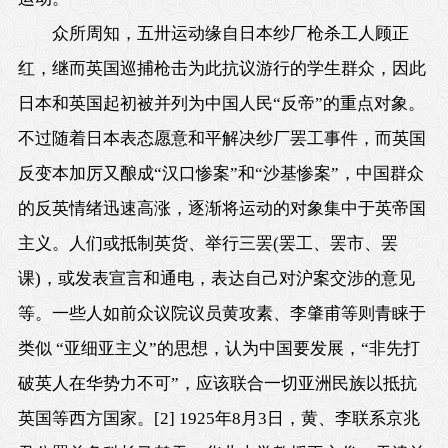
众所周知，五卅运动缘自日本纱厂枪杀工人顾正
红，继而英国巡捕枪击为此抗议游行的学生群众，因此
日本和英国起初被并列为中国人民“反帝”的重点对象。
不过随着日本表态愿意和平解决纱厂罢工事件，而英国
反变本加厉又酿成“汉口惨案”和“沙基惨案”，中国群众
的反英情绪迅速高涨，逐渐将运动的对象集中于英帝国
主义。人们或抵制英货、举行三罢(罢工、罢市、罢
课)，或发表宣言和通电，表达自己对沪案交涉的意见
等。一些人如前众议院议员黄攻素、李肇甫等则青睐于
类似 “亚细亚主义”的思想，认为中国要发展，“非先打
破英人在华势力不可”，应该联合一切亚洲民族以抵抗
英国等西方国家。
[2]
1925年8月3日
，黄、李联系京兆