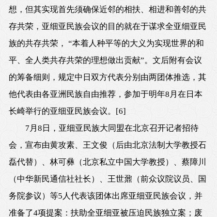
想，但其实现首先须确保近邻的相扶、相进和善邻的共
存共荣，亚细亚民族会议的目的就在于谋求全亚细亚民
族的共存共荣， “本着人种平等的大义为实现世界的和
平、全人类共存共荣的理想做出贡献”。文后附有会议
的筹备细则，规定中日双方代表分别由两团体推选，其
他代表由各亚洲民族自由推荐，参加于明年8月在日本
长崎举行的亚细亚民族会议。
[6]
7月8日
，亚细亚民族大同盟在北京召开记者招待
会，宣布由黄攻素、王文俊（后由北京法制大学教授石
磊代替）、林可彝（北京私立中国大学教授）、蔡障川
（中华新民通信社社长）、王世鼐（前众议院议员、国
务院参议）等5人代表该团体出席亚细亚民族会议，并
准备了4项提案：扶助全亚细亚被压迫民族独立案；废