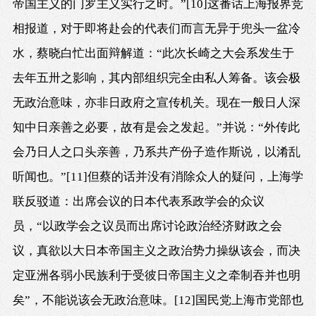
帝国主义的门罗主义实行之时。”
[10]
这番话上海报界竞
相报道，对于即将赴会的代表们而言无异于兜头一盆冷
水，蔡晓白忙出面辩解道：“此次长崎之大会系发生于
去年五卅之影响，其内部组织完全由私人筹备。该会极
无政治意味，亦非日政府之宣传机关。现在一般日人深
知中日亲善之必要，故有是会之发起。”并说：“外传此
会乃日人之口头亲善，乃系共产份子造作斯说，以淆乱
听闻也。”
[11]
但蔡的话并没有消除众人的疑问，上海学
联反驳道：出席会议的日本代表系政学会的众议
员，“以政学会之议员而出席讨论政治经济财政之会
议，真欲以大日本帝国主义之政治势力操纵该会，而决
定亚洲各弱小民族利于受彼日帝国主义之牵制吞并也明
矣”，不能说该会无政治意味。
[12]
国民党上海市党部也