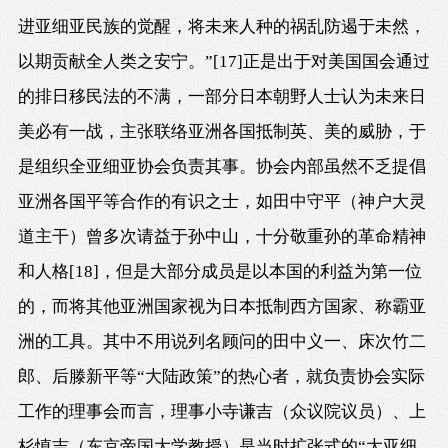
进亚细亚民族的觉醒，将未来人种的祸乱防遏于未然，
以期贡献全人类之安宁。”
[17]
正是出于对美国国会通过
的排日移民法的不满，一部分日本朝野人士认为未来日
美必有一战，主张联络亚洲各国抵制英、美的威胁，于
是组织全亚细亚协会负责其事。协会内部虽然不乏提倡
亚洲各国平等合作的有识之士，如田中守平（神户大灵
道主干）曾多次请益于孙中山，十分敬重孙的革命精神
和人格
[18]
，但是大部分成员是以本国的利益为第一位
的，而将其他亚洲国家视为日本抵制西方国家、称霸亚
洲的工具。其中不用说列名顾问的田中义一、床次竹二
郎、后滕新平等“大陆政策”的热心者，就负责协会实际
工作的理事会而言，理事小寺谦吉（众议院议员）、上
杉慎吉（东京帝
国大学
教授）是当时扩张式的“大亚细