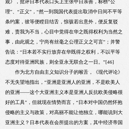
观》，批评日本代表口头上主张中日亲善，标榜“公
理”、“正义”，“然一到我国代表提出取消中日间不平等
条约案，彼等便瞠目结舌，惊骇若出意外，便反复驳
难，责我为不当，心目中觉得在华之既得权利为当然之
事，由此观之，宁尚有丝毫之公理正义之可言”；并警
告说：“日本若不实行放弃在华既得之权利，不以平等
态度对待亚洲民族，则全亚永无联合之一日。”
[46]
作为北方自由主义知识分子的喉舌，《现代评论》
不无失望地指出，“亚洲是亚洲人的亚洲，不是欧美人
的亚洲——这个大亚洲主义本是亚洲人反抗欧美侵略很
好的工具”，但就现在情势而言，“日本对中国仍然怀抱
侵略的主义与政策，对高丽不能让他独立，哪能说到大
亚洲主义？日本代表在会所提出的方案，其中经济帝国