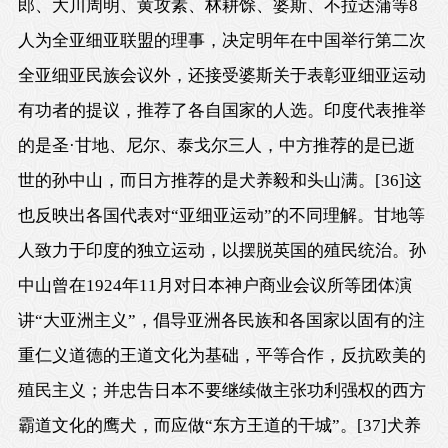
郎、大川周明、黄攻素、林耕馀、婆斯、不拉达蒲等8
人为全亚细亚联盟的理事，决定明年在中国举行第二次
全亚细亚民族会议外，还接受婆斯关于表彰亚细亚运动
有功者的提议，推荐了各自国家的人选。印度代表推举
的是圣·甘地、尼尔、泰戈尔三人，中方推荐的是已逝
世的孙中山，而日方推荐的是犬养毅和头山满。
[36]
这
也反映出各国代表对“亚细亚运动”的不同理解。甘地等
人致力于印度的独立运动，以摆脱英国的殖民统治。孙
中山曾在1924年11月对日本神户商业会议所等团体演
讲“大亚洲主义”，倡导亚洲各民族和各国家以固有的注
重仁义道德的王道文化为基础，平等合作，反抗欧美的
殖民主义；并忠告日本不要继续做主张功利强权的西方
霸道文化的鹰犬，而应做“东方王道的干城”。
[37]
犬养