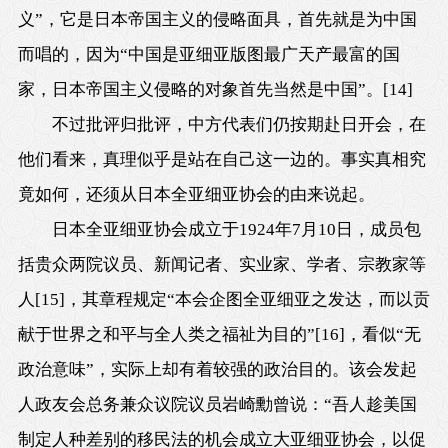
义”，它是日本帝国主义的侵略面具，首先就是为中国
而唱的，因为“中国是亚细亚版图最广天产最富的国
家，日本帝国主义侵略的对象首先当然是中国”。
[14]
不过批评归批评，中方代表们仍按期赴日开会，在
他们看来，真理似乎是站在自己这一边的。事实真相究
竟如何，还须从日本全亚细亚协会的由来说起。
日本全亚细亚协会成立于
1924年7月10日
，成员包
括贵众两院议员、新闻记者、实业家、学者、宗教家等
人
[15]
，其章程规定“本会企图全亚细亚之发达，而以贡
献于世界之和平与全人类之福祉为目的”
[16]
，看似“无
政治意味”，实际上却有着较强的政治目的。该会发起
人政友会总务兼众议院议员岩崎勳曾说：“吾人趁美国
制定人种差别的移民法的机会成立大亚细亚协会，以促