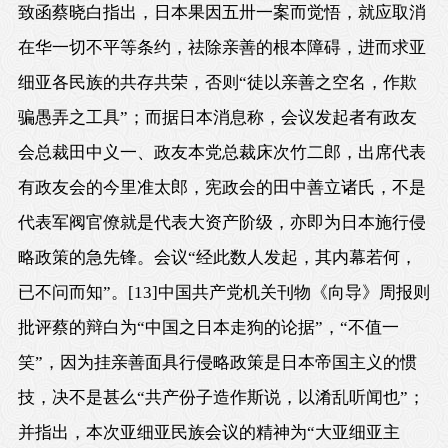
致函蔡晓白指出，日本果因五卅一案而觉悟，就应取消
在华一切不平等条约，祛除亲善的根本障碍，进而求亚
细亚各民族的共存共荣，否则“徒以亲善之空名，作欺
骗愚弄之工具”；而据日本消息称，会议发起者有政友
会总裁田中义一、政友本党总裁床次竹二郎，出席代表
有政友会的今里准太郎，宪政会的田中善立诸氏，不是
代表军阀官僚就是代表大资产阶级，亦即为日本施行侵
略政策的急先锋。会议“经此数人发起，其内幕若何，
已不问而知”。
[13]
中国共产党机关刊物《向导》周报则
批评蔡的辩白为“中国之日本走狗的论据”，“不值一
笑”，因为挂亲善面具行侵略政策是日本帝国主义的惯
技，决不是甚么“共产份子造作斯说，以淆乱听闻也”；
并指出，本次亚细亚民族会议的精神为“大亚细亚主