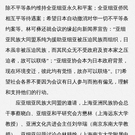
除不平等条约维持全亚细亚永久和平案；全亚细亚侨民
相互平等待遇案；希望日本自动撤消对华一切不平等条
约案等。林可彝还就会议的缘起向新闻界宣告：“亚细
亚民族大同盟系纯为援助亚细亚被压迫民族而组织，日
本虽非被压迫民族，而其民众无不受政府及资本家之压
迫者，故可以联络”；“亚细亚协会本为日本政府背景，
现在环境变迁，彼此均有觉悟，故亦可以联络”。
[7]
希
望社会各界不要因为会议有日人参与而抱有偏见，理解
和支持他们的行动。
应亚细亚民族大同盟的邀请，上海亚洲民族协会总
干事蔡晓白、亚细亚和平研究会方懋林（上海远
东大学
教授）、亚洲文化共进会主任刘华瑞（南京东南大学教
授）、亚细亚问题讨论会林耕馀（上海南方大学附属中