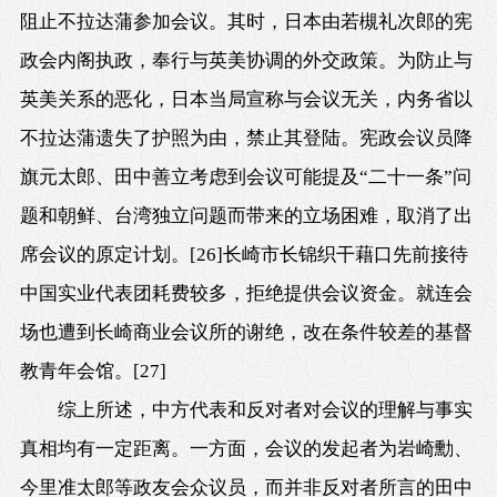
阻止不拉达蒲参加会议。其时，日本由若槻礼次郎的宪
政会内阁执政，奉行与英美协调的外交政策。为防止与
英美关系的恶化，日本当局宣称与会议无关，内务省以
不拉达蒲遗失了护照为由，禁止其登陆。宪政会议员降
旗元太郎、田中善立考虑到会议可能提及“二十一条”问
题和朝鲜、台湾独立问题而带来的立场困难，取消了出
席会议的原定计划。
[26]
长崎市长锦织干藉口先前接待
中国实业代表团耗费较多，拒绝提供会议资金。就连会
场也遭到长崎商业会议所的谢绝，改在条件较差的基督
教青年会馆。
[27]
综上所述，中方代表和反对者对会议的理解与事实
真相均有一定距离。一方面，会议的发起者为岩崎勳、
今里准太郎等政友会众议员，而并非反对者所言的田中