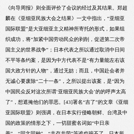
《向导周报》则全面评价了会议的经过及其结果。郑超
麟在《亚细亚民族大会之结果》一文中指出，“亚细亚
国际联盟”是大亚细亚主义精神所寄托的形式，如果组
织成功，将“加紧中国劳动民众的剥削，促进第二次帝
国主义的世界战争”；日本代表之所以通过取消中日间
不平等条约案，是因为中方代表不是“有力量能左右该
国大政方针的人物”，通过无妨；而且，中国赴会者并
无诚心要废除“二十一条”，之所以提出该案，是“因为
中国民众反对这次所谓‘亚细亚民族大会’的的呼声太高
了”，想遮掩他们的罪恶。
[43]
署名“吉了”的文章《亚细
亚国际联盟》则强调，在日本实行侵略朝鲜、台湾及中
国的政策的情形之下，一切甜蜜名词如“中日亲
善”、“同文同种”、“共存共荣”等谁也骗不了，日本所