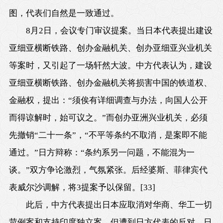
图，代表们自然是一致通过。
8月2日
，会议专门审议提案。当日本代表提出建设
亚细亚横断铁路、创办金融机关、创办亚细亚兴业机关
等案时，又引起了一场轩然大波。中方代表认为，建设
亚细亚横断铁路、创办金融机关将损害中国的铁道权、
金融权，提出：“须俟有详细调查与办法，向国人公开
而得谅解时，始可议之。”而创办亚洲兴业机关，必须
先撤销“二十一条”，“不平等条约不取消，是案即不能
通过。”日方辩称：“条约系另一问题，不能混为一
谈。”双方争论激烈，气氛紧张。后经婆斯、菲律宾代
表威尔沙调解，将3提案予以保留。
[33]
此后，中方代表提出日本应取消对华商、华工一切
苛例案和支持印度独立案，但遭到日方代表的反对。日