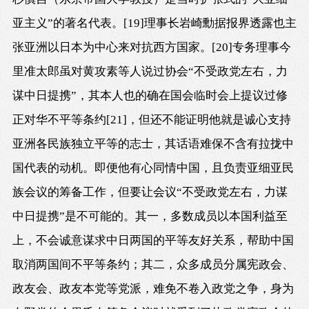
亚主义”的著名代表。
[19]
理事长岩崎勳据报界透露也主
张亚洲以日本为中心来对抗西方国家。
[20]
专务理事今
里准太郎虽对黄攻素等人说过协会“不受政党左右，力
谋中日提携”，其本人也的确在国会临时会上提议过修
正对华不平等条约
[21]
，但还不能证明他就是诚心支持
亚洲各民族独立平等的志士，其话语难保不含有拉拢中
国代表的动机。即便他有心同情中国，且负责亚细亚民
族会议的筹备工作，但要让会议“不受政党左右，力谋
中日提携”是不可能的。其一，多数成员以本国利益至
上，不会诚意谋求中日两国的平等友好关系，帮助中国
取消两国间不平等条约；其二，众多成员分属宪政会、
政友会、政友本党等党派，难免不卷入政党之争，身为