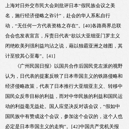
上海对日外交市民大会则批评日本“假民族会议之美
名，施行经济侵略之诈计”，赴会的华人系私自行
动，“无任何一方代表资格之存在”。
[40]
各路商界总联
合会也发表宣言，斥责日代表“欲以大亚细亚门罗主义
闭绝欧美列强利益均沾之说，藉以独霸亚洲之雄图，其
计至狡其心至毒”。
[41]
《广州民国日报》以国共合作后国民党左派的视野
认为，日代表的提案反映了日本帝国主义的铁路侵略和
经济侵略政策，代表了日本推行大亚细亚主义、转移中
国民众反帝目标的利益，而对中华民族的利益和国民运
动的利益毫无益处。国人应坚决反对该会议，“假如中
国民族中有赞成这个会议，参加这个会议的，这个人也
必定是日本帝国主义的走狗”。
[42]
中国共产党机关报