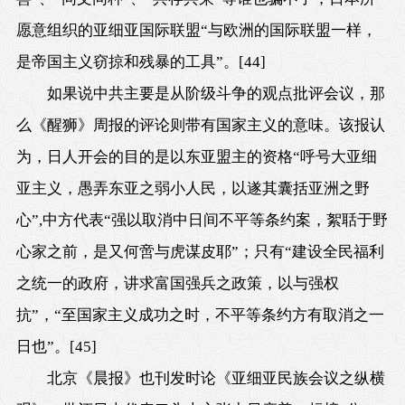
愿意组织的亚细亚国际联盟“与欧洲的国际联盟一样，
是帝国主义窃掠和残暴的工具”。
[44]
如果说中共主要是从阶级斗争的观点批评会议，那
么《醒狮》周报的评论则带有国家主义的意味。该报认
为，日人开会的目的是以东亚盟主的资格“呼号大亚细
亚主义，愚弄东亚之弱小人民，以遂其囊括亚洲之野
心”,中方代表“强以取消中日间不平等条约案，絮聒于野
心家之前，是又何啻与虎谋皮耶”；只有“建设全民福利
之统一的政府，讲求富国强兵之政策，以与强权
抗”，“至国家主义成功之时，不平等条约方有取消之一
日也”。
[45]
北京《晨报》也刊发时论《亚细亚民族会议之纵横