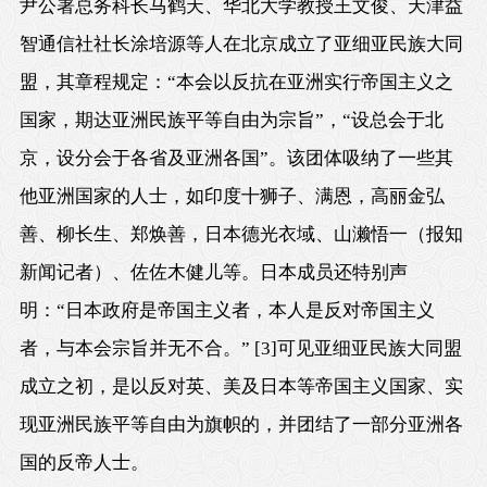
尹公署总务科长马鹤天、华北大学教授王文俊、天津益
智通信社社长涂培源等人在北京成立了亚细亚民族大同
盟，其章程规定：“本会以反抗在亚洲实行帝国主义之
国家，期达亚洲民族平等自由为宗旨”，“设总会于北
京，设分会于各省及亚洲各国”。该团体吸纳了一些其
他亚洲国家的人士，如印度十狮子、满恩，高丽金弘
善、柳长生、郑焕善，日本德光衣域、山濑悟一（报知
新闻记者）、佐佐木健儿等。日本成员还特别声
明：“日本政府是帝国主义者，本人是反对帝国主义
者，与本会宗旨并无不合。”
[3]
可见亚细亚民族大同盟
成立之初，是以反对英、美及日本等帝国主义国家、实
现亚洲民族平等自由为旗帜的，并团结了一部分亚洲各
国的反帝人士。