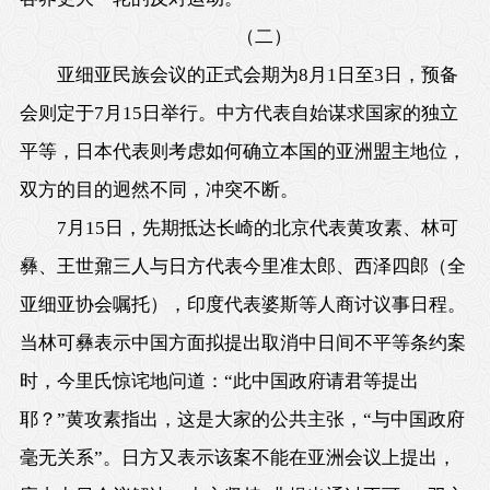
（二）
亚细亚民族会议的正式会期为
8月1日
至3日，预备
会则定于
7月15日
举行。中方代表自始谋求国家的独立
平等，日本代表则考虑如何确立本国的亚洲盟主地位，
双方的目的迥然不同，冲突不断。
7月15日
，先期抵达长崎的北京代表黄攻素、林可
彝、王世鼐三人与日方代表今里准太郎、西泽四郎（全
亚细亚协会嘱托），印度代表婆斯等人商讨议事日程。
当林可彝表示中国方面拟提出取消中日间不平等条约案
时，今里氏惊诧地问道：“此中国政府请君等提出
耶？”黄攻素指出，这是大家的公共主张，“与中国政府
毫无关系”。日方又表示该案不能在亚洲会议上提出，