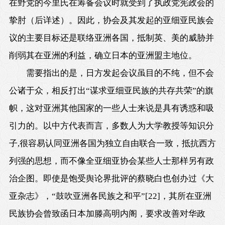
在野党的今里氏在筹备会议时就受到了执政党宪政会的
挚肘（后详述）。因此，协会及其发起的亚细亚民族会
议的主要目标还是联络亚洲各国，抵制英、美的威胁并
削弱其在亚洲的利益，确立日本的亚洲盟主地位。
需要指出的是，日方发起会议虽目的不纯，但不会
公诸于众，相反打出“谋求亚细亚民族的共存共荣”的旗
帜，这对亚洲其他国家的一些人士来说是具有诱惑和吸
引力的。以中方代表而言，多数人为大学教授等知识分
子,很容易认同亚洲各国为独立自由联合一致，抵抗西方
列强的思想，而不像全亚细亚协会某些人士那样另有政
治企图。即使是饱受舆论界批评的蔡晓白也创办过《大
亚杂志》，“鼓吹亚洲各民族之和平”
[22]
，其所在亚洲
民族协会曾致函日本加滕高明内阁，要求改善对华政