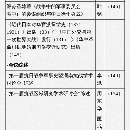
评苏圣雄著《战争中的军事委员会
——
叶
（
146
）
蒋中正的参谋组织与中日徐州会战》
铭
《近代日本对华官派留学史（
1871—
1931
）》出版（
38
）◇《中国外交与第
一次世界大战》发行（
131
）◇《华中革
命根据地婚姻习俗变迁研究》出版
（
145
）
·
会议综述
·
“
第一届抗日战争军事史暨湖南抗战学术
李
（
149
）
讨论会
”
综述
斌
“
第一届抗战区域研究学术研讨会
”
综述
周
（
154
）
东
华
匡
成