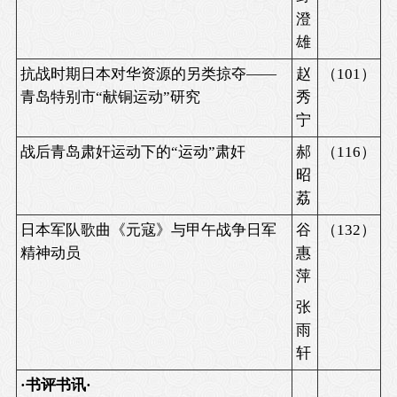
澄
雄
抗战时期日本对华资源的另类掠夺
——
赵
（
101
）
青岛特别市
“
献铜运动
”
研究
秀
宁
战后青岛肃奸运动下的
“
运动
”
肃奸
郝
（
116
）
昭
荔
日本军队歌曲《元寇》与甲午战争日军
谷
（
132
）
精神动员
惠
萍
张
雨
轩
·
书评书讯
·