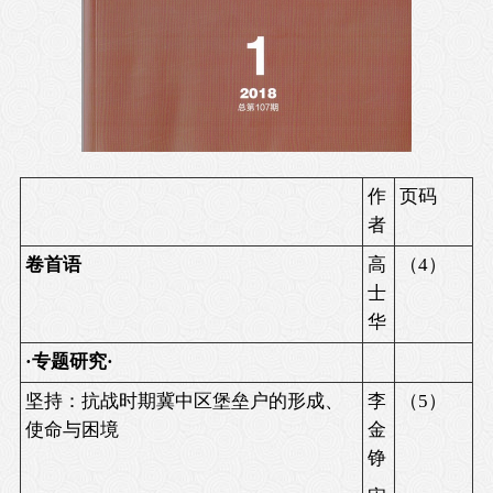
作
页码
者
卷首语
高
（
4
）
士
华
·
专题研究
·
坚持：抗战时期冀中区堡垒户的形成、
李
（
5
）
使命与困境
金
铮