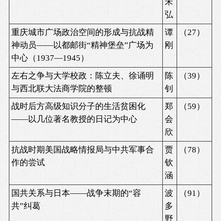
宋
弘
重庆城市广场政治空间的形成与抗战精
谭
（
27
）
神动员
——
以都邮街
“
精神堡垒
”
广场为
刚
中心（
1937—1945
）
左右之争与大学校政：陈立夫、徐诵明
陈
（
39
）
与西北联大法商学院的整顿
钊
战时后方高级知识分子的生活贫困化
郑
（
59
）
——以几位著名教授的日记为中心
会
欣
抗战时期美国战略情报局与中共军事合
贾
（
78
）
作的尝试
钦
涵
国共关系与日本
——
战争末期的
“
容
波
（
91
）
共
”
纠葛
多
野